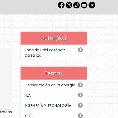
Autor(es)
Ronaldo Uriel Reséndiz
1
Carranza
Temas
Conservación de la energía
1
FEA
1
INGENIERÍA Y TECNOLOGÍA
1
anzados
KERS
1