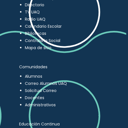
Directorio
TV UAQ
Radio UAQ
Calendario Escolar
Bibliotecas
Contraloría Social
Mapa de sitio
Comunidades
Alumnos
Correo Alumnos UAQ
Solicitud Correo
Docentes
Administrativos
Educación Continua