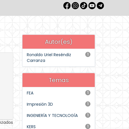
Autor(es)
Ronaldo Uriel Reséndiz
1
Carranza
Temas
FEA
1
Impresión 3D
1
INGENIERÍA Y TECNOLOGÍA
1
anzados
KERS
1