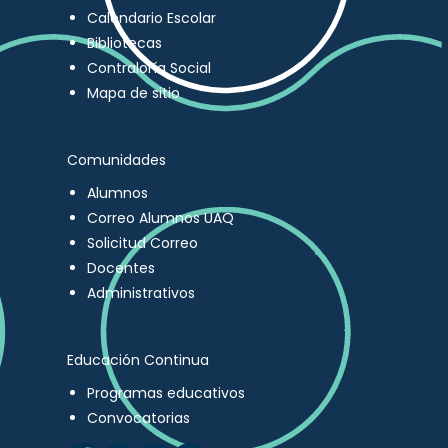
Calendario Escolar
Bibliotecas
Contraloría Social
Mapa de sitio
Comunidades
Alumnos
Correo Alumnos UAQ
Solicitud Correo
Docentes
Administrativos
Educación Continua
Programas educativos
Convocatorias