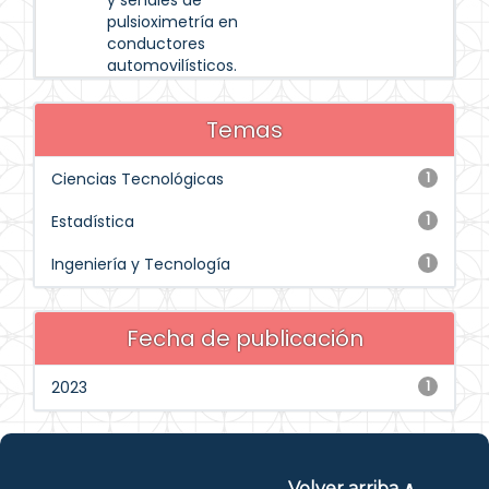
y señales de
pulsioximetría en
conductores
automovilísticos.
Temas
Ciencias Tecnológicas
1
Estadística
1
Ingeniería y Tecnología
1
Fecha de publicación
2023
1
Volver arriba ∧