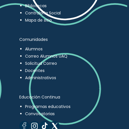
Bibliotecas
Contraloría Social
Mapa de sitio
Comunidades
Alumnos
Correo Alumnos UAQ
Solicitud Correo
Docentes
Administrativos
Educación Continua
Programas educativos
Convocatorias