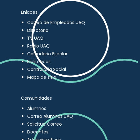
Enlaces
Correo de Empleados UAQ
Directorio
TV UAQ
Radio UAQ
Calendario Escolar
Bibliotecas
Contraloría Social
Mapa de sitio
Comunidades
Alumnos
Correo Alumnos UAQ
Solicitud Correo
Docentes
Administrativos