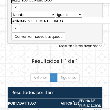
Comenzar nueva busqueda
Mostrar filtros avanzados
Resultados 1-1 de 1.
Anterior
1
Siguiente
Resultados por ítem:
FECHA DE
PORTADA
TÍTULO
AUTOR(ES)
PUBLICACIÓN