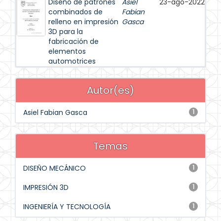
Diseño de patrones
Asiel
23-ago-2022
combinados de
Fabian
relleno en impresión
Gasca
3D para la
fabricación de
elementos
automotrices
Autor(es)
Asiel Fabian Gasca
1
Temas
DISEÑO MECÁNICO
1
IMPRESIÓN 3D
1
INGENIERÍA Y TECNOLOGÍA
1