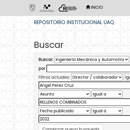
INICIO
Skip
REPOSITORIO INSTITUCIONAL UAQ
navigation
Buscar
Buscar:
por
Filtros actuales:
Comenzar nueva busqueda