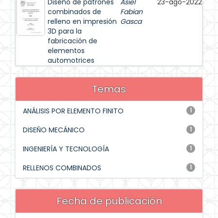
Diseño de patrones
Asiel
23-ago-2022
combinados de
Fabian
relleno en impresión
Gasca
3D para la
fabricación de
elementos
automotrices
Temas
ANÁLISIS POR ELEMENTO FINITO
1
DISEÑO MECÁNICO
1
INGENIERÍA Y TECNOLOGÍA
1
RELLENOS COMBINADOS
1
Fecha de publicación