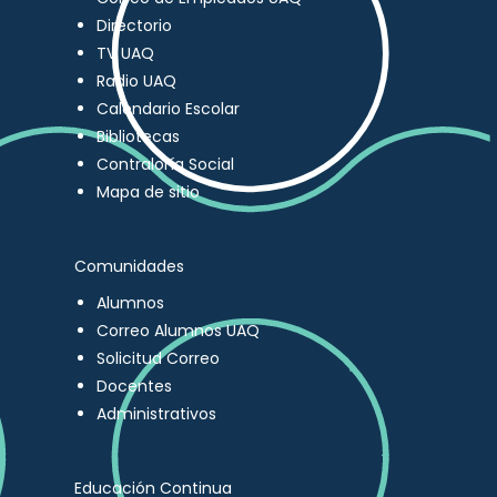
Directorio
TV UAQ
Radio UAQ
Calendario Escolar
Bibliotecas
Contraloría Social
Mapa de sitio
Comunidades
Alumnos
Correo Alumnos UAQ
Solicitud Correo
Docentes
Administrativos
Educación Continua