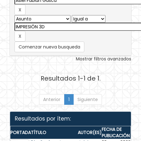
Comenzar nueva busqueda
Mostrar filtros avanzados
Resultados 1-1 de 1.
Anterior
1
Siguiente
Resultados por ítem:
FECHA DE
PORTADA
TÍTULO
AUTOR(ES)
PUBLICACIÓN