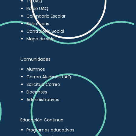
TV UAQ
Radio UAQ
Calendario Escolar
Bibliotecas
Contraloría Social
Mapa de sitio
Comunidades
Alumnos
Correo Alumnos UAQ
Solicitud Correo
Docentes
Administrativos
Educación Continua
Programas educativos