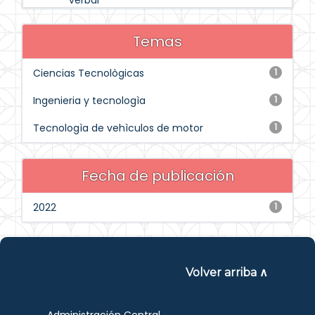
verbal
Temas
Ciencias Tecnològicas
1
Ingenieria y tecnologìa
1
Tecnologìa de vehìculos de motor
1
Fecha de publicación
2022
1
Volver arriba ∧