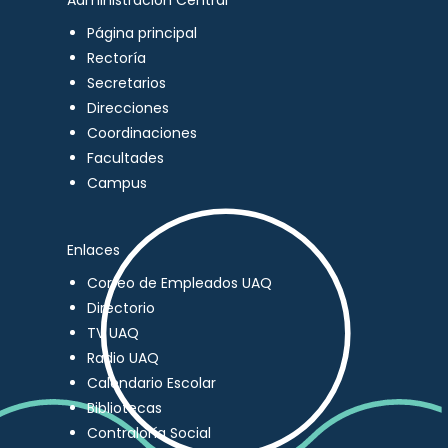
Administración Central
Página principal
Rectoría
Secretarios
Direcciones
Coordinaciones
Facultades
Campus
Enlaces
Correo de Empleados UAQ
Directorio
TV UAQ
Radio UAQ
Calendario Escolar
Bibliotecas
Contraloría Social