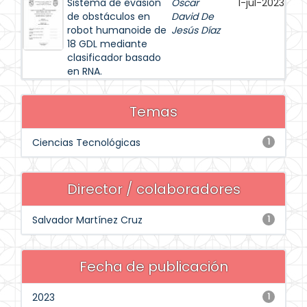
Sistema de evasión
Oscar
1-jul-2023
de obstáculos en
David De
robot humanoide de
Jesús Díaz
18 GDL mediante
clasificador basado
en RNA.
Temas
Ciencias Tecnológicas
1
Director / colaboradores
Salvador Martínez Cruz
1
Fecha de publicación
2023
1