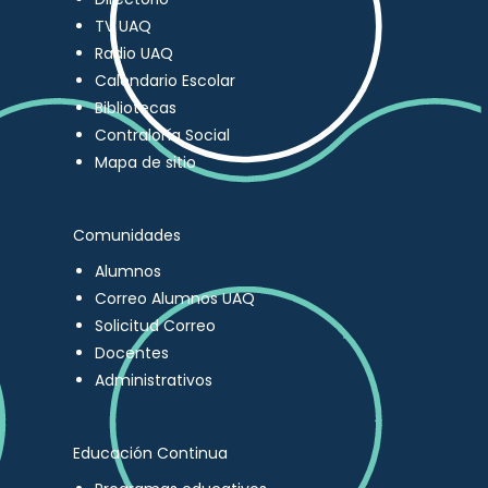
TV UAQ
Radio UAQ
Calendario Escolar
Bibliotecas
Contraloría Social
Mapa de sitio
Comunidades
Alumnos
Correo Alumnos UAQ
Solicitud Correo
Docentes
Administrativos
Educación Continua