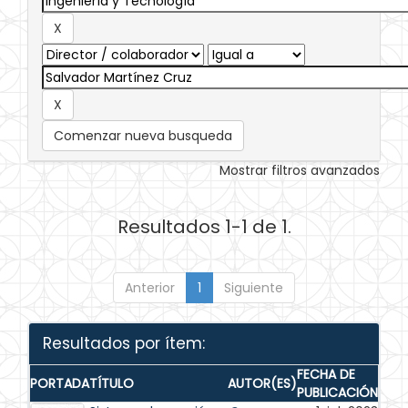
Comenzar nueva busqueda
Mostrar filtros avanzados
Resultados 1-1 de 1.
Anterior
1
Siguiente
Resultados por ítem:
FECHA DE
PORTADA
TÍTULO
AUTOR(ES)
PUBLICACIÓN