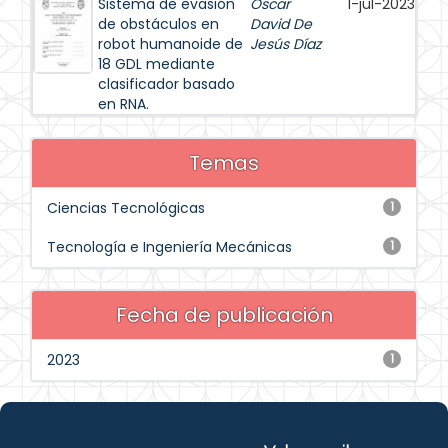
Sistema de evasión
Oscar
1-jul-2023
de obstáculos en
David De
robot humanoide de
Jesús Díaz
18 GDL mediante
clasificador basado
en RNA.
Temas
Ciencias Tecnológicas
1
Tecnología e Ingeniería Mecánicas
1
Fecha de publicación
2023
1