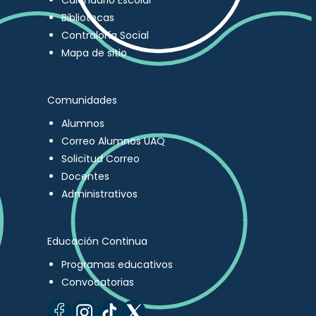
Calendario Escolar
Bibliotecas
Contraloría Social
Mapa de sitio
Comunidades
Alumnos
Correo Alumnos UAQ
Solicitud Correo
Docentes
Administrativos
Educación Continua
Programas educativos
Convocatorias