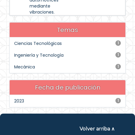
automotrices
mediante
vibraciones.
Temas
Ciencias Tecnológicas
1
Ingeniería y Tecnología
1
Mecánica
1
Fecha de publicación
2023
1
Volver arriba ∧