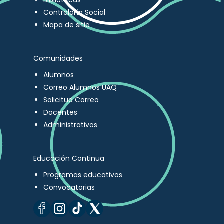
Bibliotecas
Contraloría Social
Mapa de sitio
Comunidades
Alumnos
Correo Alumnos UAQ
Solicitud Correo
Docentes
Administrativos
Educación Continua
Programas educativos
Convocatorias