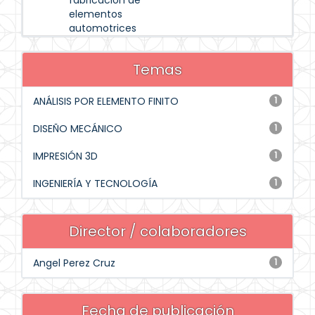
fabricación de
elementos
automotrices
Temas
ANÁLISIS POR ELEMENTO FINITO
1
DISEÑO MECÁNICO
1
IMPRESIÓN 3D
1
INGENIERÍA Y TECNOLOGÍA
1
Director / colaboradores
Angel Perez Cruz
1
Fecha de publicación