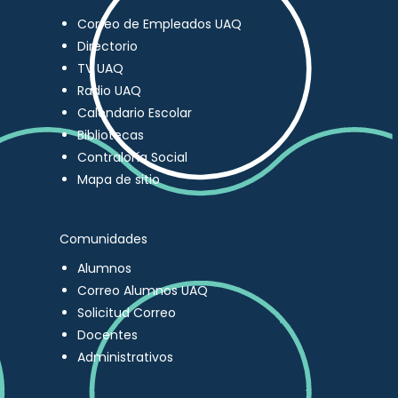
Correo de Empleados UAQ
Directorio
TV UAQ
Radio UAQ
Calendario Escolar
Bibliotecas
Contraloría Social
Mapa de sitio
Comunidades
Alumnos
Correo Alumnos UAQ
Solicitud Correo
Docentes
Administrativos