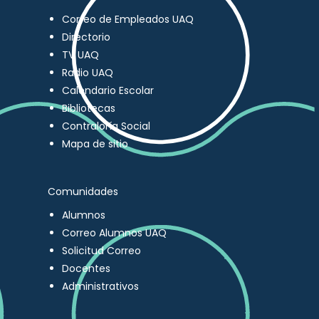
Correo de Empleados UAQ
Directorio
TV UAQ
Radio UAQ
Calendario Escolar
Bibliotecas
Contraloría Social
Mapa de sitio
Comunidades
Alumnos
Correo Alumnos UAQ
Solicitud Correo
Docentes
Administrativos