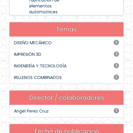
fabricación de
elementos
automotrices
Temas
DISEÑO MECÁNICO
1
IMPRESIÓN 3D
1
INGENIERÍA Y TECNOLOGÍA
1
RELLENOS COMBINADOS
1
Director / colaboradores
Angel Perez Cruz
1
Fecha de publicación