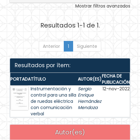
Mostrar filtros avanzados
Resultados 1-1 de 1.
Anterior
1
Siguiente
Resultados por ítem:
FECHA DE
PORTADA
TÍTULO
AUTOR(ES)
PUBLICACIÓN
Instrumentación y
Sergio
12-nov-2022
control para una silla
Enrique
de ruedas eléctrica
Hernández
con comunicación
Mendoza
verbal
Autor(es)