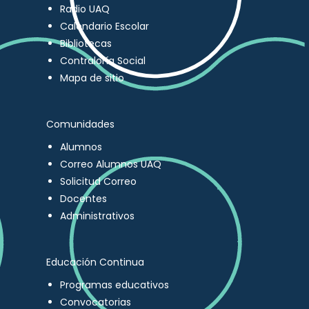
Radio UAQ
Calendario Escolar
Bibliotecas
Contraloría Social
Mapa de sitio
Comunidades
Alumnos
Correo Alumnos UAQ
Solicitud Correo
Docentes
Administrativos
Educación Continua
Programas educativos
Convocatorias