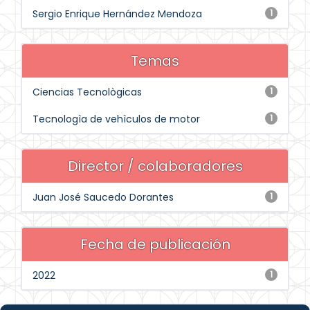
Sergio Enrique Hernández Mendoza
1
Temas
Ciencias Tecnològicas
1
Tecnologìa de vehìculos de motor
1
Director / colaboradores
Juan José Saucedo Dorantes
1
Fecha de publicación
2022
1