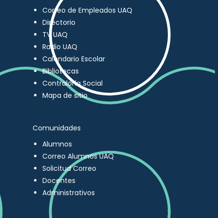
Correo de Empleados UAQ
Directorio
TV UAQ
Radio UAQ
Calendario Escolar
Bibliotecas
Contraloría Social
Mapa de sitio
Comunidades
Alumnos
Correo Alumnos UAQ
Solicitud Correo
Docentes
Administrativos