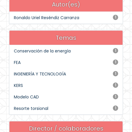
Autor(es)
Ronaldo Uriel Reséndiz Carranza
1
Temas
Conservación de la energía
1
FEA
1
INGENIERÍA Y TECNOLOGÍA
1
KERS
1
Modelo CAD
1
Resorte torsional
1
Director / colaboradores