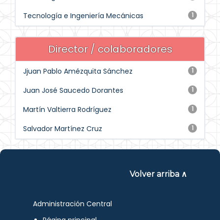
Tecnología e Ingeniería Mecánicas
1
Director / colaboradores
Jjuan Pablo Amézquita Sánchez
1
Juan José Saucedo Dorantes
1
Martín Valtierra Rodríguez
1
Salvador Martínez Cruz
1
Volver arriba ∧
Administración Central