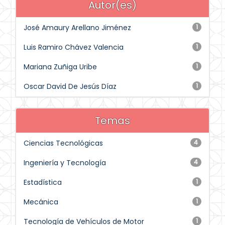
Autor(es)
José Amaury Arellano Jiménez
1
Luis Ramiro Chávez Valencia
1
Mariana Zuñiga Uribe
1
Oscar David De Jesús Díaz
1
Temas
Ciencias Tecnológicas
4
Ingeniería y Tecnología
4
Estadística
1
Mecánica
1
Tecnología de Vehículos de Motor
1