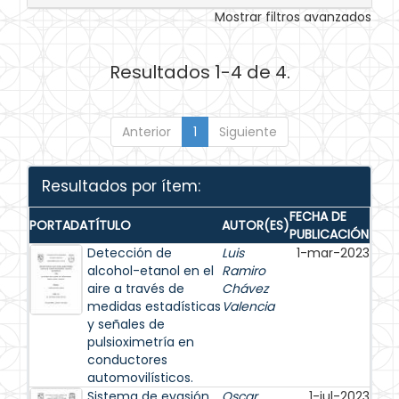
Mostrar filtros avanzados
Resultados 1-4 de 4.
Anterior
1
Siguiente
Resultados por ítem:
FECHA DE
PORTADA
TÍTULO
AUTOR(ES)
PUBLICACIÓN
Detección de
Luis
1-mar-2023
alcohol-etanol en el
Ramiro
aire a través de
Chávez
medidas estadísticas
Valencia
y señales de
pulsioximetría en
conductores
automovilísticos.
Sistema de evasión
Oscar
1-jul-2023