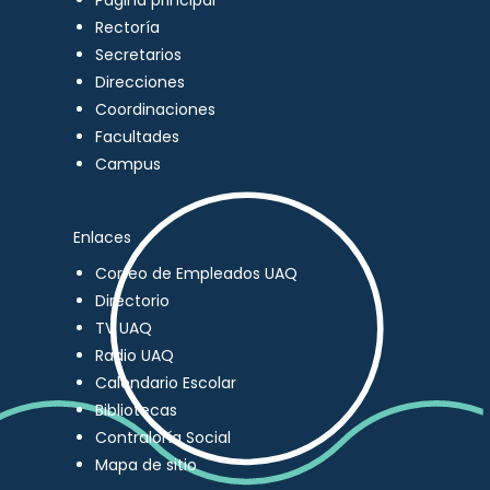
Página principal
Rectoría
Secretarios
Direcciones
Coordinaciones
Facultades
Campus
Enlaces
Correo de Empleados UAQ
Directorio
TV UAQ
Radio UAQ
Calendario Escolar
Bibliotecas
Contraloría Social
Mapa de sitio