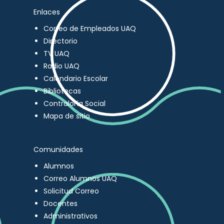
Enlaces
Correo de Empleados UAQ
Directorio
TV UAQ
Radio UAQ
Calendario Escolar
Bibliotecas
Contraloría Social
Mapa de sitio
Comunidades
Alumnos
Correo Alumnos UAQ
Solicitud Correo
Docentes
Administrativos