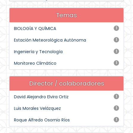
Temas
BIOLOGÍA Y QUÍMICA
1
Estación Meteorológica Autónoma
1
Ingeniería y Tecnología
1
Monitoreo Climático
1
Director / colaboradores
David Alejandro Elvira Ortiz
1
Luis Morales Velázquez
1
Roque Alfredo Osornio Ríos
1