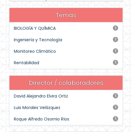
Temas
BIOLOGÍA Y QUÍMICA
1
Ingeniería y Tecnología
1
Monitoreo Climático
1
Rentabilidad
1
Director / colaboradores
David Alejandro Elvira Ortiz
1
Luis Morales Velázquez
1
Roque Alfredo Osornio Ríos
1