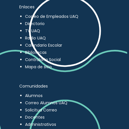
Enlaces
Correo de Empleados UAQ
Directorio
TV UAQ
Radio UAQ
Calendario Escolar
Bibliotecas
Contraloría Social
Mapa de sitio
Comunidades
Alumnos
Correo Alumnos UAQ
Solicitud Correo
Docentes
Administrativos