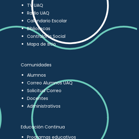
TV UAQ
Radio UAQ
Calendario Escolar
Bibliotecas
Contraloría Social
Mapa de sitio
Comunidades
Alumnos
Correo Alumnos UAQ
Solicitud Correo
Docentes
Administrativos
Educación Continua
Programas educativos