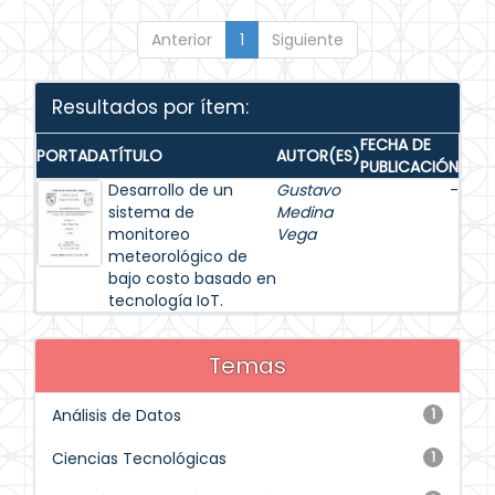
Anterior
1
Siguiente
Resultados por ítem:
FECHA DE
PORTADA
TÍTULO
AUTOR(ES)
PUBLICACIÓN
Desarrollo de un
Gustavo
-
sistema de
Medina
monitoreo
Vega
meteorológico de
bajo costo basado en
tecnología IoT.
Temas
Análisis de Datos
1
Ciencias Tecnológicas
1