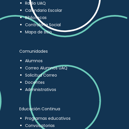
Radio UAQ
Calendario Escolar
Bibliotecas
Contraloría Social
Mapa de sitio
Comunidades
Alumnos
Correo Alumnos UAQ
Solicitud Correo
Docentes
Administrativos
Educación Continua
Programas educativos
Convocatorias