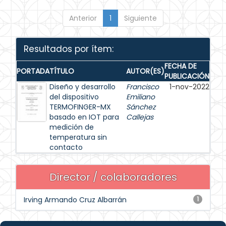
Anterior
1
Siguiente
Resultados por ítem:
FECHA DE
PORTADA
TÍTULO
AUTOR(ES)
PUBLICACIÓN
Diseño y desarrollo
Francisco
1-nov-2022
del dispositivo
Emiliano
TERMOFINGER-MX
Sánchez
basado en IOT para
Callejas
medición de
temperatura sin
contacto
Director / colaboradores
Irving Armando Cruz Albarrán
1