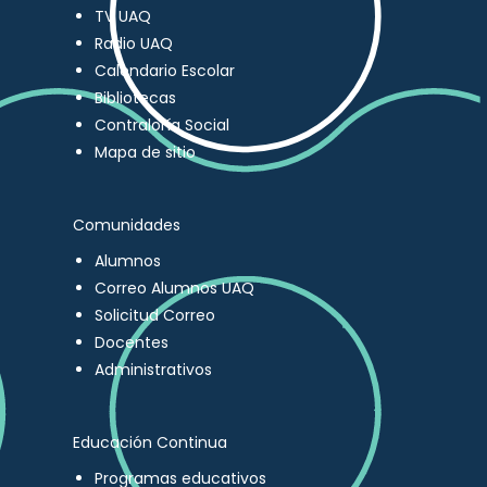
TV UAQ
Radio UAQ
Calendario Escolar
Bibliotecas
Contraloría Social
Mapa de sitio
Comunidades
Alumnos
Correo Alumnos UAQ
Solicitud Correo
Docentes
Administrativos
Educación Continua
Programas educativos