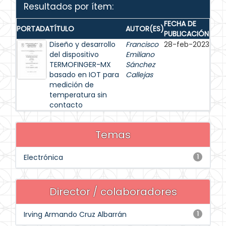
Resultados por ítem:
FECHA DE
PORTADA
TÍTULO
AUTOR(ES)
PUBLICACIÓN
Diseño y desarrollo
Francisco
28-feb-2023
del dispositivo
Emiliano
TERMOFINGER-MX
Sánchez
basado en IOT para
Callejas
medición de
temperatura sin
contacto
Temas
Electrónica
1
Director / colaboradores
Irving Armando Cruz Albarrán
1