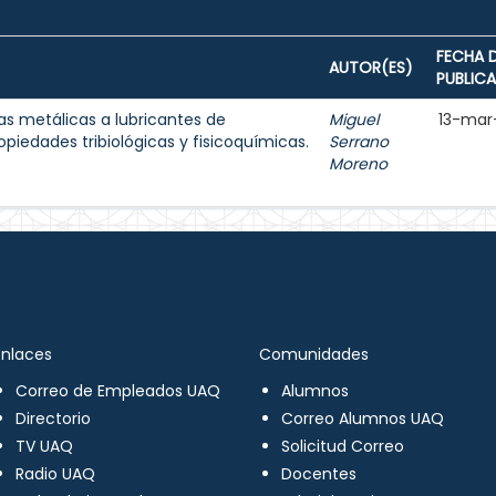
FECHA 
AUTOR(ES)
PUBLIC
las metálicas a lubricantes de
Miguel
13-mar
piedades tribiológicas y fisicoquímicas.
Serrano
Moreno
Enlaces
Comunidades
Correo de Empleados UAQ
Alumnos
Directorio
Correo Alumnos UAQ
TV UAQ
Solicitud Correo
Radio UAQ
Docentes