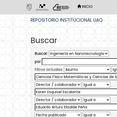
INICIO
Skip
REPOSITORIO INSTITUCIONAL UAQ
navigation
Buscar
Buscar:
por
Filtros actuales: