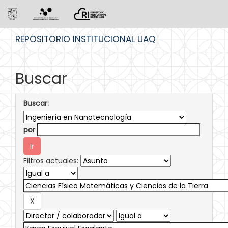
Skip
REPOSITORIO INSTITUCIONAL UAQ
navigation
Buscar
Buscar:
por
Filtros actuales: