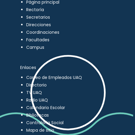
Página principal
Rectoría
Secretarios
Direcciones
Coordinaciones
Facultades
Campus
Enlaces
Correo de Empleados UAQ
Directorio
TV UAQ
Radio UAQ
Calendario Escolar
Bibliotecas
Contraloría Social
Mapa de sitio