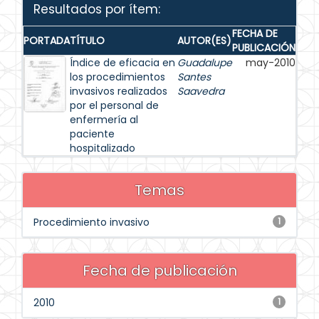
Resultados por ítem:
FECHA DE
PORTADA
TÍTULO
AUTOR(ES)
PUBLICACIÓN
Índice de eficacia en
Guadalupe
may-2010
los procedimientos
Santes
invasivos realizados
Saavedra
por el personal de
enfermería al
paciente
hospitalizado
Temas
Procedimiento invasivo
1
Fecha de publicación
2010
1