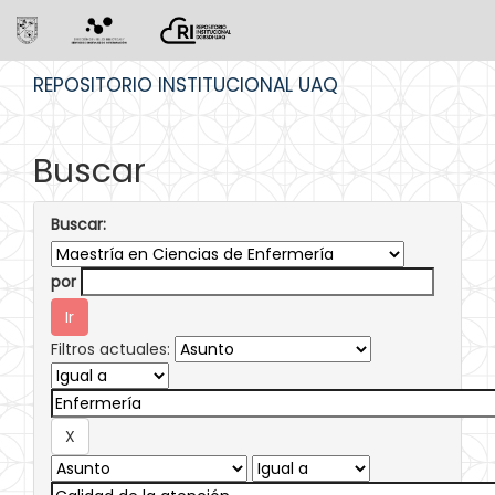
Skip
REPOSITORIO INSTITUCIONAL UAQ
navigation
Buscar
Buscar:
por
Filtros actuales: