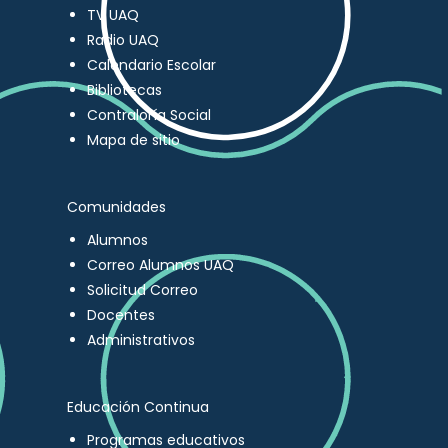
TV UAQ
Radio UAQ
Calendario Escolar
Bibliotecas
Contraloría Social
Mapa de sitio
Comunidades
Alumnos
Correo Alumnos UAQ
Solicitud Correo
Docentes
Administrativos
Educación Continua
Programas educativos