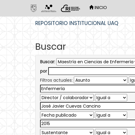
INICIO
Skip
REPOSITORIO INSTITUCIONAL UAQ
navigation
Buscar
Buscar:
por
Filtros actuales: