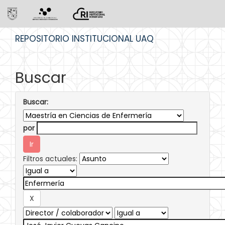
Skip
REPOSITORIO INSTITUCIONAL UAQ
navigation
Buscar
Buscar:
por
Filtros actuales: