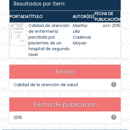
Resultados por ítem:
FECHA DE
PORTADA
TÍTULO
AUTOR(ES)
PUBLICACIÓN
Calidad de atención
Martha
oct-2015
de enfermería
Lilia
percibida por
Cadenas
pacientes de un
Moyao
hospital de segundo
nivel
Temas
Calidad de la atención de salud
1
Fecha de publicación
2015
1