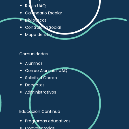
Radio UAQ
Calendario Escolar
Bibliotecas
Contraloría Social
Mapa de sitio
Comunidades
Alumnos
Correo Alumnos UAQ
Solicitud Correo
Docentes
Administrativos
Educación Continua
Programas educativos
Convocatorias