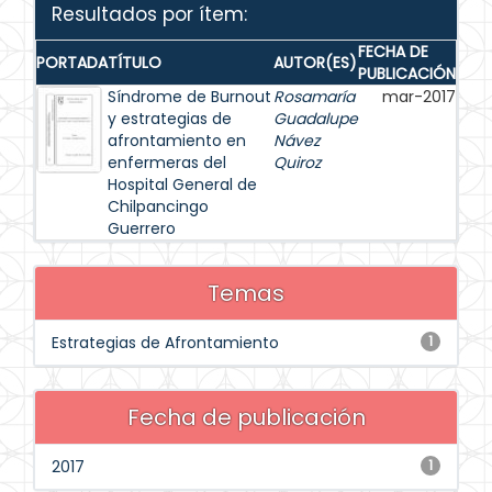
Resultados por ítem:
FECHA DE
PORTADA
TÍTULO
AUTOR(ES)
PUBLICACIÓN
Síndrome de Burnout
Rosamaría
mar-2017
y estrategias de
Guadalupe
afrontamiento en
Návez
enfermeras del
Quiroz
Hospital General de
Chilpancingo
Guerrero
Temas
Estrategias de Afrontamiento
1
Fecha de publicación
2017
1