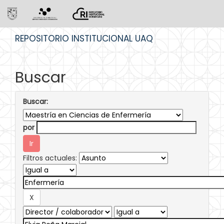
Skip
REPOSITORIO INSTITUCIONAL UAQ
navigation
Buscar
Buscar:
por
Filtros actuales: