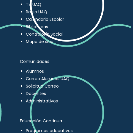
TV UAQ
Radio UAQ
Calendario Escolar
Bibliotecas
Contraloría Social
Mapa de sitio
Comunidades
Alumnos
Correo Alumnos UAQ
Solicitud Correo
Docentes
Administrativos
Educación Continua
Programas educativos