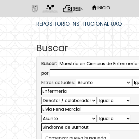
INICIO
Skip
REPOSITORIO INSTITUCIONAL UAQ
navigation
Buscar
Buscar:
por
Filtros actuales:
Comenzar nueva busqueda