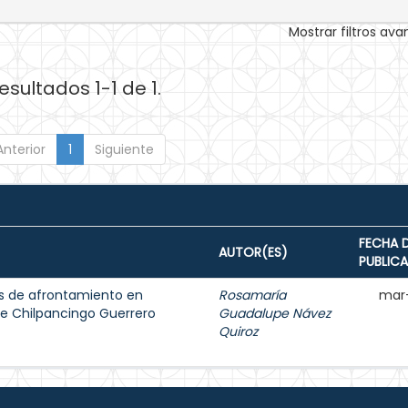
Mostrar filtros av
esultados 1-1 de 1.
Anterior
1
Siguiente
FECHA 
AUTOR(ES)
PUBLIC
as de afrontamiento en
Rosamaría
mar
de Chilpancingo Guerrero
Guadalupe Návez
Quiroz