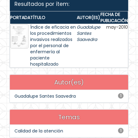
Resultados por ítem:
FECHA DE
PORTADA
TÍTULO
AUTOR(ES)
PUBLICACIÓN
Índice de eficacia en
Guadalupe
may-2010
los procedimientos
Santes
invasivos realizados
Saavedra
por el personal de
enfermería al
paciente
hospitalizado
Autor(es)
Guadalupe Santes Saavedra
1
Temas
Calidad de la atención
1