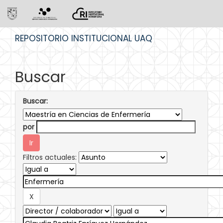
Skip
REPOSITORIO INSTITUCIONAL UAQ
navigation
Buscar
Buscar:
por
Filtros actuales: