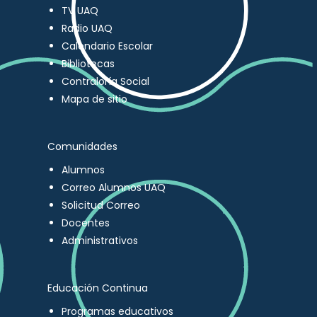
TV UAQ
Radio UAQ
Calendario Escolar
Bibliotecas
Contraloría Social
Mapa de sitio
Comunidades
Alumnos
Correo Alumnos UAQ
Solicitud Correo
Docentes
Administrativos
Educación Continua
Programas educativos