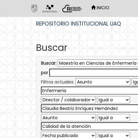
INICIO
Skip
REPOSITORIO INSTITUCIONAL UAQ
navigation
Buscar
Buscar:
por
Filtros actuales: