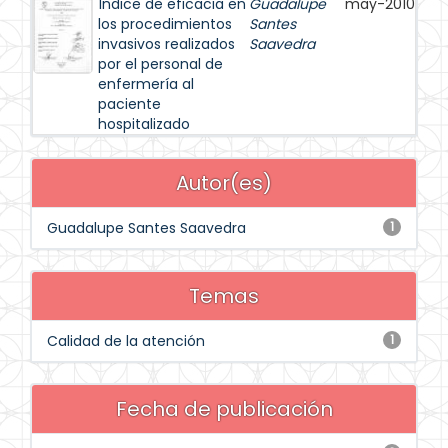
Índice de eficacia en
Guadalupe
may-2010
los procedimientos
Santes
invasivos realizados
Saavedra
por el personal de
enfermería al
paciente
hospitalizado
Autor(es)
Guadalupe Santes Saavedra
1
Temas
Calidad de la atención
1
Fecha de publicación