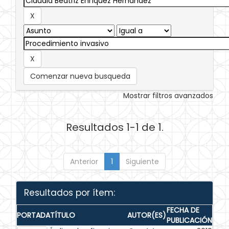
Comenzar nueva busqueda
Mostrar filtros avanzados
Resultados 1-1 de 1.
Anterior
1
Siguiente
Resultados por ítem:
FECHA DE
PORTADA
TÍTULO
AUTOR(ES)
PUBLICACIÓN