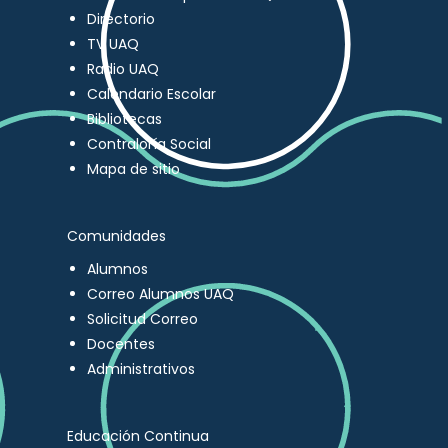
Directorio
TV UAQ
Radio UAQ
Calendario Escolar
Bibliotecas
Contraloría Social
Mapa de sitio
Comunidades
Alumnos
Correo Alumnos UAQ
Solicitud Correo
Docentes
Administrativos
Educación Continua