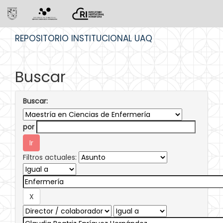
Skip
REPOSITORIO INSTITUCIONAL UAQ
navigation
Buscar
Buscar:
por
Filtros actuales: