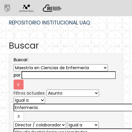
Skip
REPOSITORIO INSTITUCIONAL UAQ
navigation
Buscar
Buscar:
por
Filtros actuales: