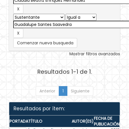
Comenzar nueva busqueda
Mostrar filtros avanzados
Resultados 1-1 de 1.
Anterior
1
Siguiente
Resultados por ítem:
FECHA DE
PORTADA
TÍTULO
AUTOR(ES)
PUBLICACIÓN