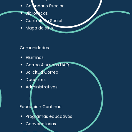
Calendario Escolar
Bibliotecas
Contraloría Social
Mapa de sitio
Comunidades
Alumnos
Correo Alumnos UAQ
Solicitud Correo
Docentes
Administrativos
Educación Continua
Programas educativos
Convocatorias