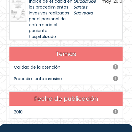
Índice de eficacia en
Guadalupe
may-2010
los procedimientos
Santes
invasivos realizados
Saavedra
por el personal de
enfermería al
paciente
hospitalizado
Temas
Calidad de la atención
1
Procedimiento invasivo
1
Fecha de publicación
2010
1