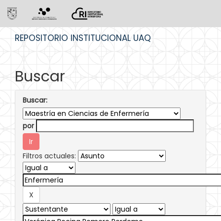
Skip
REPOSITORIO INSTITUCIONAL UAQ
navigation
Buscar
Buscar:
por
Filtros actuales: