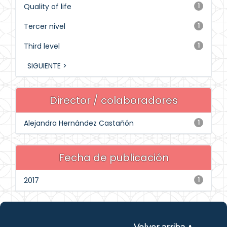
Quality of life
1
Tercer nivel
1
Third level
1
SIGUIENTE >
Director / colaboradores
Alejandra Hernández Castañón
1
Fecha de publicación
2017
1