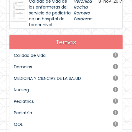
Calidad de vida de
Verónica
8-nov-2017
las enfermeras del
Rocina
servicio de pediatría
Romero
de un hospital de
Perdomo
tercer nivel
Temas
Calidad de vida
1
Domains
1
MEDICINA Y CIENCIAS DE LA SALUD
1
Nursing
1
Pediatrics
1
Pediatría
1
QOL
1