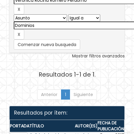
Comenzar nueva busqueda
Mostrar filtros avanzados
Resultados 1-1 de 1.
Anterior
1
Siguiente
Resultados por ítem:
FECHA DE
PORTADA
TÍTULO
AUTOR(ES)
PUBLICACIÓN