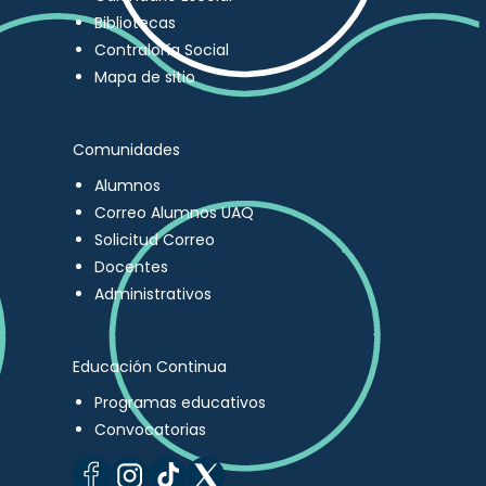
Bibliotecas
Contraloría Social
Mapa de sitio
Comunidades
Alumnos
Correo Alumnos UAQ
Solicitud Correo
Docentes
Administrativos
Educación Continua
Programas educativos
Convocatorias