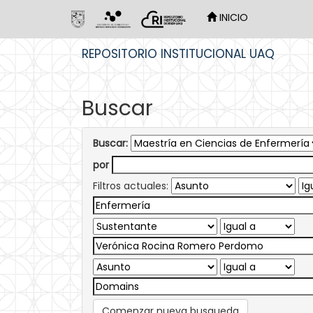
INICIO
Skip
REPOSITORIO INSTITUCIONAL UAQ
navigation
Buscar
Buscar:
por
Filtros actuales:
Comenzar nueva busqueda