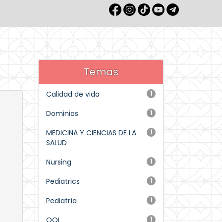
Temas
Calidad de vida
1
Dominios
1
MEDICINA Y CIENCIAS DE LA
1
SALUD
Nursing
1
Pediatrics
1
Pediatría
1
QOL
1