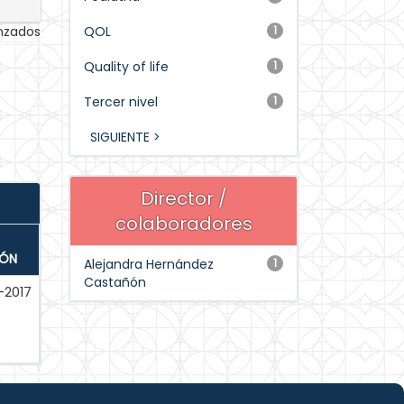
anzados
QOL
1
Quality of life
1
Tercer nivel
1
SIGUIENTE >
Director /
colaboradores
IÓN
Alejandra Hernández
1
Castañón
-2017