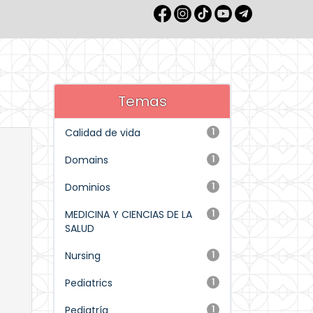
Temas
Calidad de vida
1
Domains
1
Dominios
1
MEDICINA Y CIENCIAS DE LA
1
SALUD
Nursing
1
Pediatrics
1
Pediatría
1