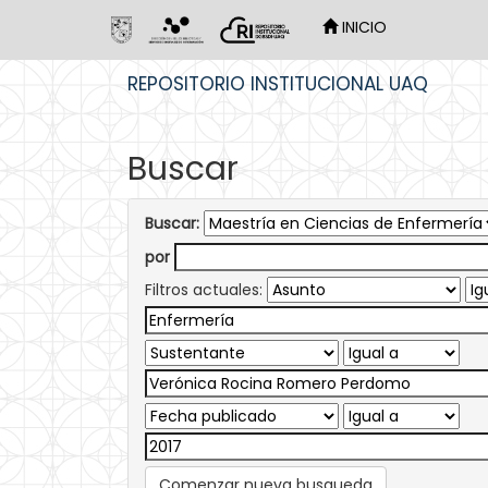
INICIO
Skip
REPOSITORIO INSTITUCIONAL UAQ
navigation
Buscar
Buscar:
por
Filtros actuales:
Comenzar nueva busqueda