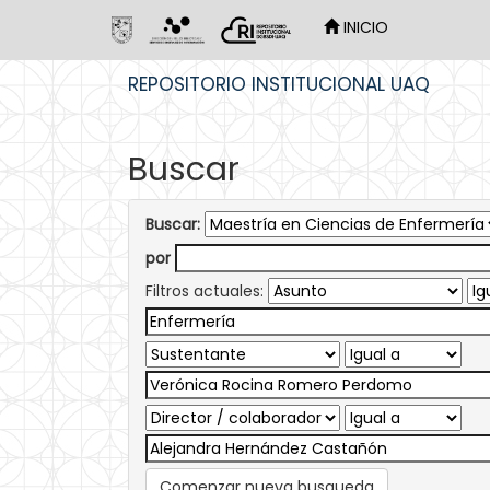
INICIO
Skip
REPOSITORIO INSTITUCIONAL UAQ
navigation
Buscar
Buscar:
por
Filtros actuales:
Comenzar nueva busqueda