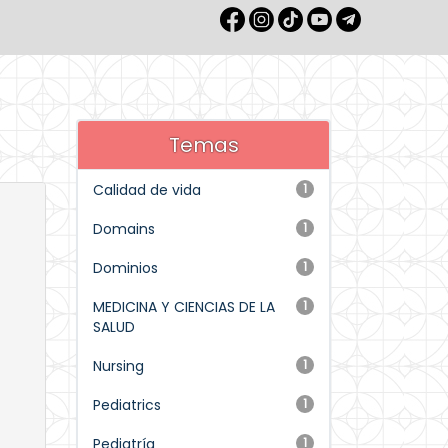
Temas
Calidad de vida
1
Domains
1
Dominios
1
MEDICINA Y CIENCIAS DE LA
1
SALUD
Nursing
1
Pediatrics
1
Pediatría
1