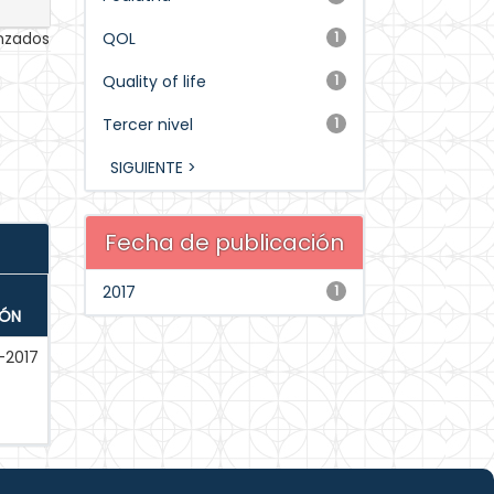
anzados
QOL
1
Quality of life
1
Tercer nivel
1
SIGUIENTE >
Fecha de publicación
2017
1
IÓN
-2017