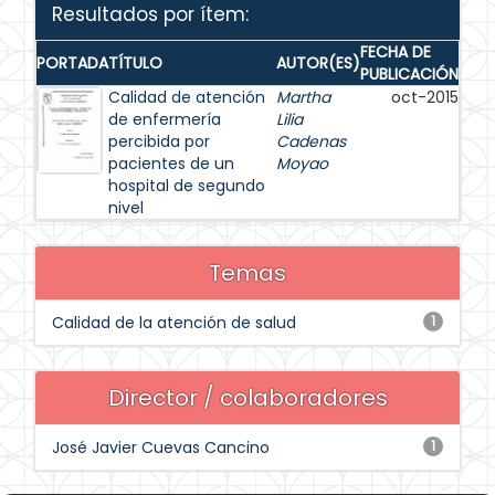
Resultados por ítem:
FECHA DE
PORTADA
TÍTULO
AUTOR(ES)
PUBLICACIÓN
Calidad de atención
Martha
oct-2015
de enfermería
Lilia
percibida por
Cadenas
pacientes de un
Moyao
hospital de segundo
nivel
Temas
Calidad de la atención de salud
1
Director / colaboradores
José Javier Cuevas Cancino
1