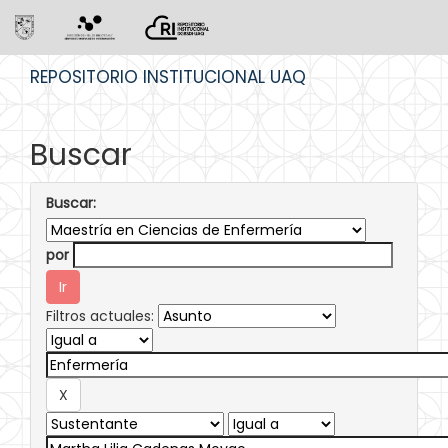
Skip
REPOSITORIO INSTITUCIONAL UAQ
navigation
Buscar
Buscar:
por
Filtros actuales: