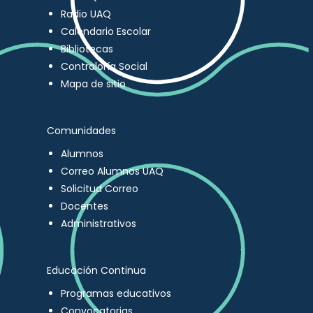
Radio UAQ
Calendario Escolar
Bibliotecas
Contraloría Social
Mapa de sitio
Comunidades
Alumnos
Correo Alumnos UAQ
Solicitud Correo
Docentes
Administrativos
Educación Continua
Programas educativos
Convocatorias