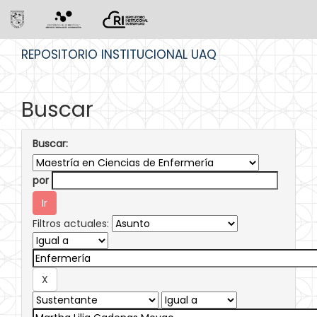
Skip
REPOSITORIO INSTITUCIONAL UAQ
navigation
Buscar
Buscar:
por
Filtros actuales: