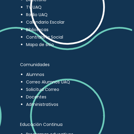
TV UAQ
Radio UAQ
Calendario Escolar
Bibliotecas
Contraloría Social
Mapa de sitio
Comunidades
Alumnos
Correo Alumnos UAQ
Solicitud Correo
Docentes
Administrativos
Educación Continua