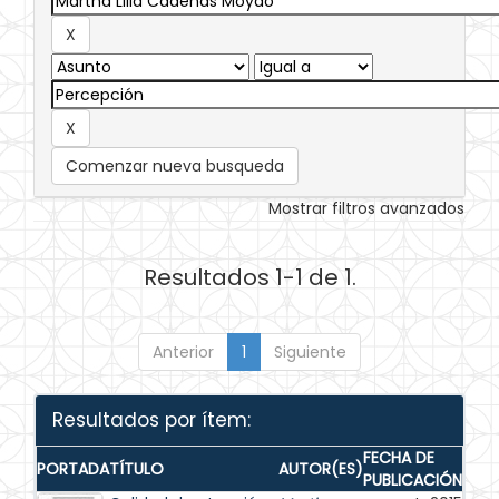
Comenzar nueva busqueda
Mostrar filtros avanzados
Resultados 1-1 de 1.
Anterior
1
Siguiente
Resultados por ítem:
FECHA DE
PORTADA
TÍTULO
AUTOR(ES)
PUBLICACIÓN