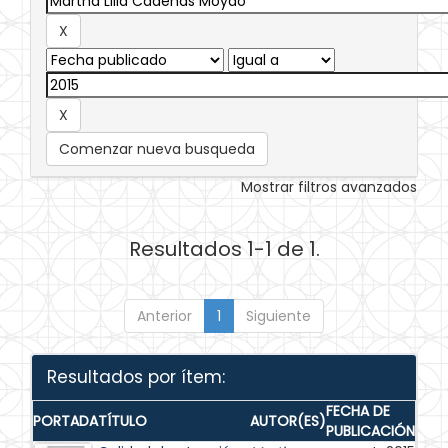
Comenzar nueva busqueda
Mostrar filtros avanzados
Resultados 1-1 de 1.
Anterior
1
Siguiente
Resultados por ítem:
FECHA DE
PORTADA
TÍTULO
AUTOR(ES)
PUBLICACIÓN