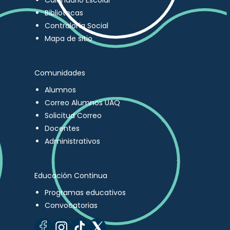
Calendario Escolar
Bibliotecas
Contraloría Social
Mapa de sitio
Comunidades
Alumnos
Correo Alumnos UAQ
Solicitud Correo
Docentes
Administrativos
Educación Continua
Programas educativos
Convocatorias