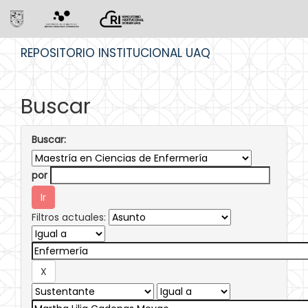
Skip
REPOSITORIO INSTITUCIONAL UAQ
navigation
Buscar
Buscar:
por
Filtros actuales: