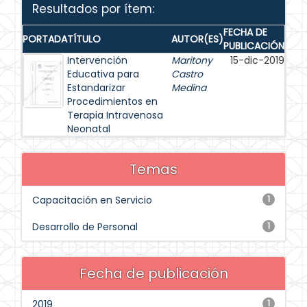
Resultados por ítem:
FECHA DE
PORTADA
TÍTULO
AUTOR(ES)
PUBLICACIÓN
Intervención
Maritony
15-dic-2019
Educativa para
Castro
Estandarizar
Medina
Procedimientos en
Terapia Intravenosa
Neonatal
Temas
Capacitación en Servicio
1
Desarrollo de Personal
1
Fecha de publicación
2019
1