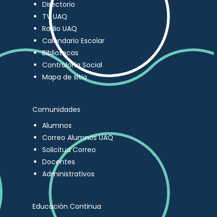
Directorio
TV UAQ
Radio UAQ
Calendario Escolar
Bibliotecas
Contraloría Social
Mapa de sitio
Comunidades
Alumnos
Correo Alumnos UAQ
Solicitud Correo
Docentes
Administrativos
Educación Continua