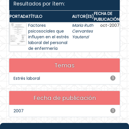
Resultados por ítem:
FECHA DE
PORTADA
TÍTULO
AUTOR(ES)
PUBLICACIÓN
Factores
María Ruth
oct-2007
psicosociales que
Cervantes
influyen en el estrés
Yautenzi
laboral del personal
de enfermería
Temas
Estrés laboral
1
Fecha de publicación
2007
1