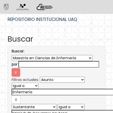
Skip
REPOSITORIO INSTITUCIONAL UAQ
navigation
Buscar
Buscar:
por
Filtros actuales: