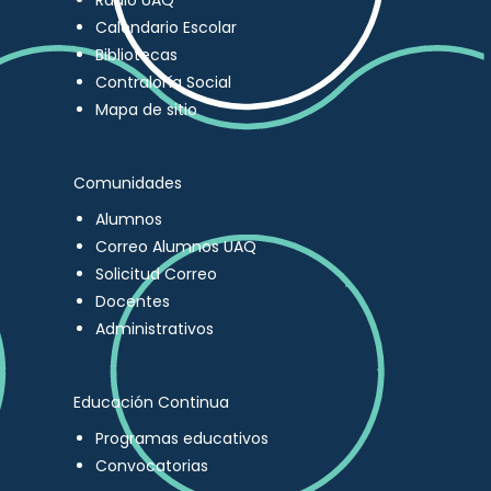
Radio UAQ
Calendario Escolar
Bibliotecas
Contraloría Social
Mapa de sitio
Comunidades
Alumnos
Correo Alumnos UAQ
Solicitud Correo
Docentes
Administrativos
Educación Continua
Programas educativos
Convocatorias