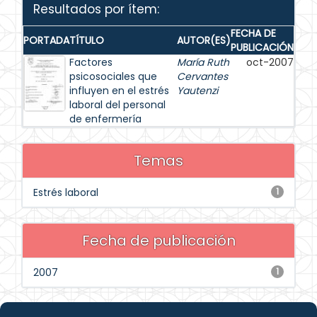
Resultados por ítem:
FECHA DE
PORTADA
TÍTULO
AUTOR(ES)
PUBLICACIÓN
Factores
María Ruth
oct-2007
psicosociales que
Cervantes
influyen en el estrés
Yautenzi
laboral del personal
de enfermería
Temas
Estrés laboral
1
Fecha de publicación
2007
1