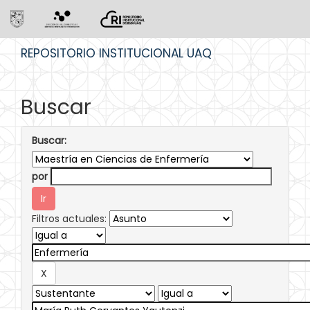
Skip
REPOSITORIO INSTITUCIONAL UAQ
navigation
Buscar
Buscar:
por
Filtros actuales: