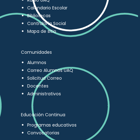
Radio UAQ
Calendario Escolar
Bibliotecas
Contraloría Social
Mapa de sitio
Comunidades
Alumnos
Correo Alumnos UAQ
Solicitud Correo
Docentes
Administrativos
Educación Continua
Programas educativos
Convocatorias