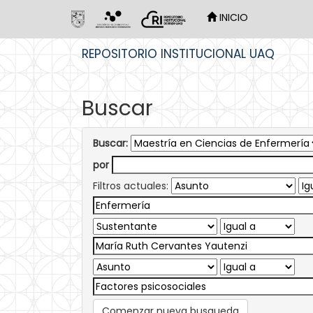
INICIO
Skip
REPOSITORIO INSTITUCIONAL UAQ
navigation
Buscar
Buscar:
por
Filtros actuales:
Comenzar nueva busqueda