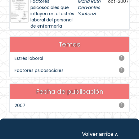
Factores
María Ruth
oct-2007
psicosociales que
Cervantes
influyen en el estrés
Yautenzi
laboral del personal
de enfermería
Temas
Estrés laboral
1
Factores psicosociales
1
Fecha de publicación
2007
1
Volver arriba ∧