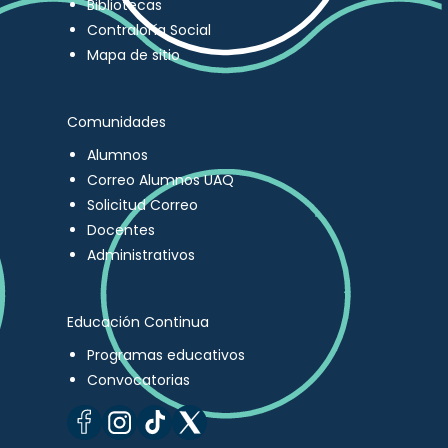
Bibliotecas
Contraloría Social
Mapa de sitio
Comunidades
Alumnos
Correo Alumnos UAQ
Solicitud Correo
Docentes
Administrativos
Educación Continua
Programas educativos
Convocatorias