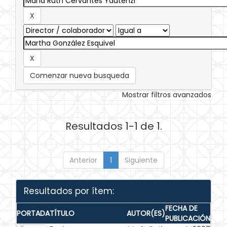
Comenzar nueva busqueda
Mostrar filtros avanzados
Resultados 1-1 de 1.
Anterior
1
Siguiente
Resultados por ítem:
FECHA DE
PORTADA
TÍTULO
AUTOR(ES)
PUBLICACIÓN