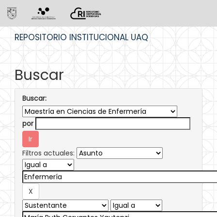
Skip
REPOSITORIO INSTITUCIONAL UAQ
navigation
Buscar
Buscar:
por
Filtros actuales: