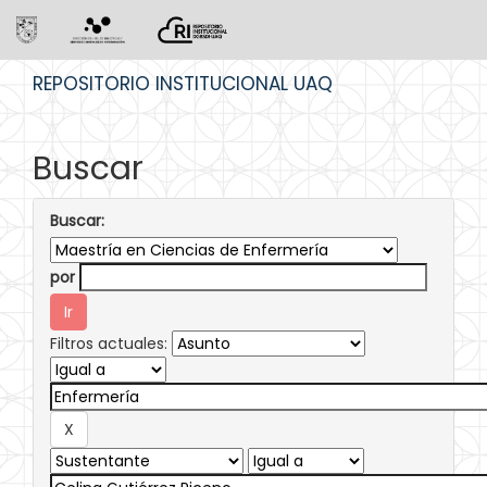
Skip
REPOSITORIO INSTITUCIONAL UAQ
navigation
Buscar
Buscar:
por
Filtros actuales: