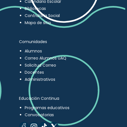
Calendario Escolar
Bibliotecas
Contraloría Social
Mapa de sitio
Comunidades
Alumnos
Correo Alumnos UAQ
Solicitud Correo
Docentes
Administrativos
Educación Continua
Programas educativos
Convocatorias