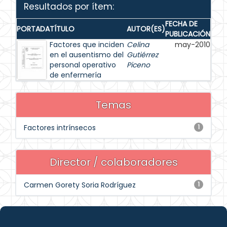
Resultados por ítem:
FECHA DE
PORTADA
TÍTULO
AUTOR(ES)
PUBLICACIÓN
Factores que inciden
Celina
may-2010
en el ausentismo del
Gutiérrez
personal operativo
Piceno
de enfermería
Temas
Factores intrínsecos
1
Director / colaboradores
Carmen Gorety Soria Rodríguez
1