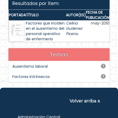
Resultados por ítem:
FECHA DE
PORTADA
TÍTULO
AUTOR(ES)
PUBLICACIÓN
Factores que inciden
Celina
may-2010
en el ausentismo del
Gutiérrez
personal operativo
Piceno
de enfermería
Temas
Ausentismo laboral
1
Factores intrínsecos
1
Volver arriba ∧
Administración Central