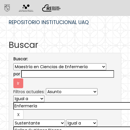
Skip
REPOSITORIO INSTITUCIONAL UAQ
navigation
Buscar
Buscar:
por
Filtros actuales: