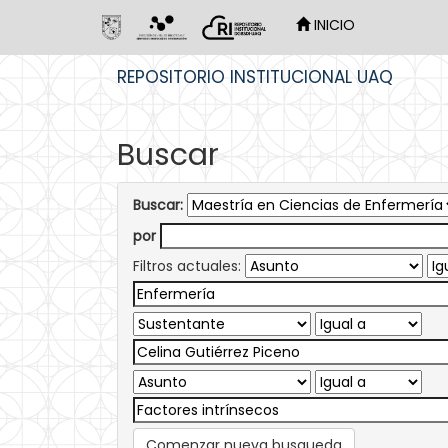
INICIO
Skip
REPOSITORIO INSTITUCIONAL UAQ
navigation
Buscar
Buscar:
por
Filtros actuales:
Comenzar nueva busqueda