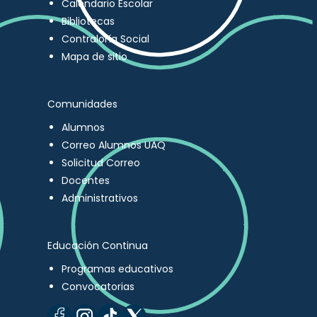
Calendario Escolar
Bibliotecas
Contraloría Social
Mapa de sitio
Comunidades
Alumnos
Correo Alumnos UAQ
Solicitud Correo
Docentes
Administrativos
Educación Continua
Programas educativos
Convocatorias