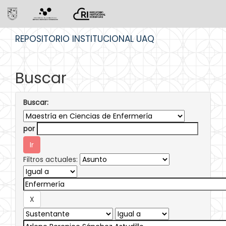
Skip
REPOSITORIO INSTITUCIONAL UAQ
navigation
Buscar
Buscar:
por
Filtros actuales: