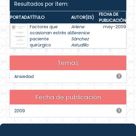
Resultados por ítem:
FECHA DE
PORTADA
TÍTULO
AUTOR(ES)
PUBLICACIÓN
Factores que
Arlene
may-2009
ocasionan estrés al
Berenice
paciente
Sánchez
quirúrgico
Astudillo
Temas
Ansiedad
1
Fecha de publicación
2009
1